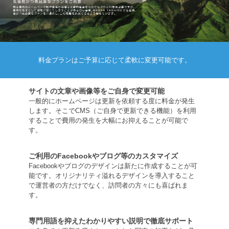
料金プランはご予算に応じて柔軟に変更可能です。
サイトの文章や画像等をご自身で変更可能
一般的にホームページは更新を依頼する度に料金が発生
します。そこでCMS（ご自身で更新できる機能）を利用
することで費用の発生を大幅にお抑えることが可能で
す。
ご利用のFacebookやブログ等のカスタマイズ
Facebookやブログのデザインは新たに作成することが可
能です。オリジナリティ溢れるデザインを導入すること
で運営者の方だけでなく、訪問者の方々にも喜ばれま
す。
専門用語を抑えたわかりやすい説明で徹底サポート